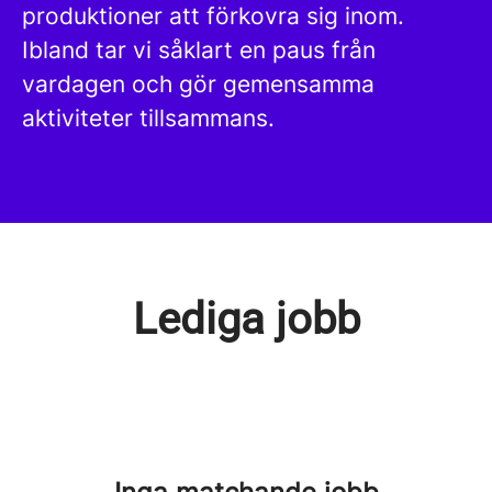
produktioner att förkovra sig inom.
Ibland tar vi såklart en paus från
vardagen och gör gemensamma
aktiviteter tillsammans.
Lediga jobb