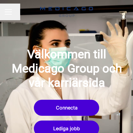
Dela sidan
KARRIÄRMENY
Välkommen till
Medicago Group och
vår karriärsida
Connecta
Lediga jobb